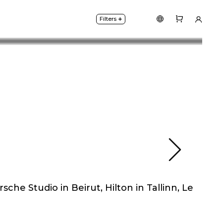
+
Filters
N
lity lights CENTERSVET.
he Studio in Beirut, Hilton in Tallinn, Le