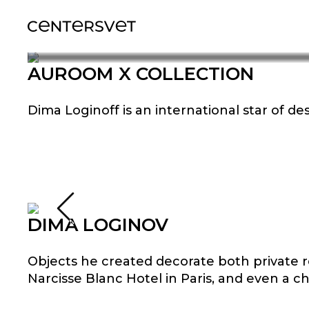
Потолочные светильники
Декоративные светильники
Настольные лампы
Трековые светильники
Main page
News
AUROOM X DIMA LOGINOFF COLLECTION
July 8, 2021
Фасадные светильники
AUROOM X COLLECTION
AUROOM X DIMA L
Трековая система освещения
Ландшафтные светильники
Уличные светильники
Dima Loginoff is an international star of d
AUROOM X DIMA LOGINOFF COLLECTION. Developm
Дорогие светильники
Точечные светильники
Освещение дорожек
Подвесные светильники
Безрамочные светильники
Светильник в пол
DIMA LOGINOV
Objects he created decorate both private re
Narcisse Blanc Hotel in Paris, and even a c