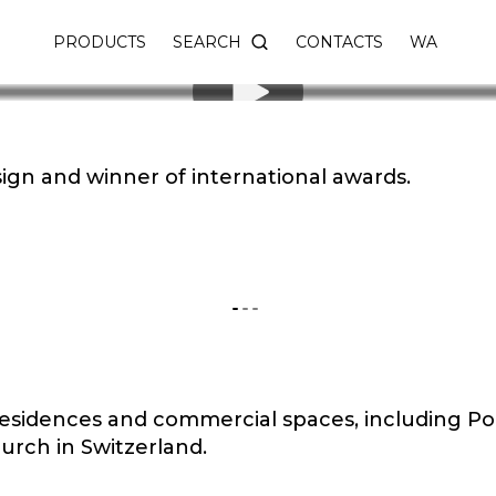
SEARCH
PRODUCTS
CONTACTS
WA
OGINOFF COLLECTIO
esign and winner of international awards.
ent and production of premium designer high qua
sidences and commercial spaces, including Porsc
hurch in Switzerland.