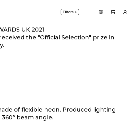
+
Filters
WARDS UK 2021
ceived the "Official Selection" prize in
y.
 lights CENTERSVET.
made of flexible neon. Produced lighting
, 360° beam angle.