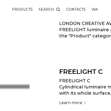
SEARCH
PRODUCTS
CONTACTS
WA
LONDON CREATIVE A
 AWARDS UK 2021
FREELIGHT luminaire re
the "Product" categor
 and production of premium designer high quality
FREELIGHT C
FREELIGHT C
Cylindrical luminaire 
with its whole surface
learn more