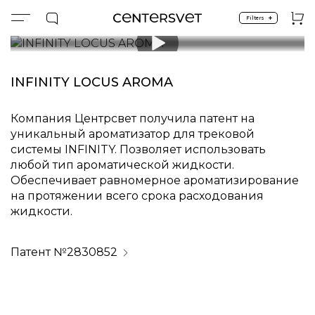
+
Filters
Main page
News
INFINITY LOCUS AROMA PATENT
Dec. 6, 2024
INFINITY LOCUS AROMA PAT
INFINITY LOCUS AROMA
INFINITY LOCUS AROMA PATENT. Development and pr
Компания Центрсвет получила патент на
уникальный ароматизатор для трековой
системы INFINITY. Позволяет использовать
любой тип ароматической жидкости.
Обеспечивает равномерное ароматизирование
на протяжении всего срока расходования
жидкости.
Патент №2830852