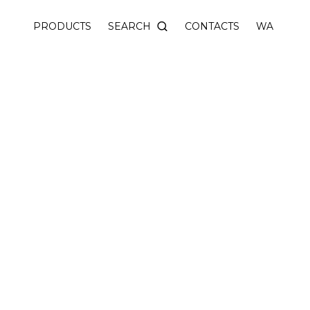
ors with a recessed LED.
SEARCH
PRODUCTS
CONTACTS
WA