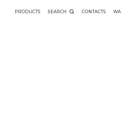
nnovative swivel design.
SEARCH
PRODUCTS
CONTACTS
WA
odule, the appearance of the lamp does not change, whi
use in Moscow, warranty 5 years.