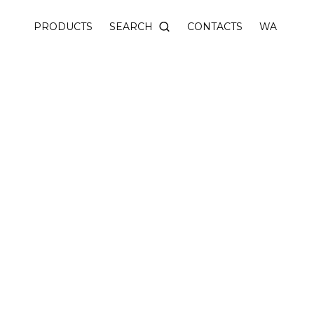
th a thin square decorative trim and 38 x 38 mm size.
SEARCH
PRODUCTS
CONTACTS
WA