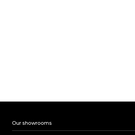
Паспорт
Скачать паспорт
Our showrooms