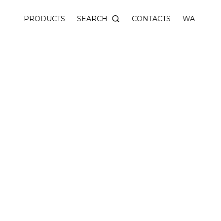
einterpretation of the matryoshka doll - a symbol of t
SEARCH
PRODUCTS
CONTACTS
WA
ASS)