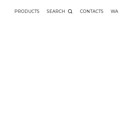
ceiling with harpoon attachment.
SEARCH
PRODUCTS
CONTACTS
WA
 special harpoon clinch is used for fixation of fabric.