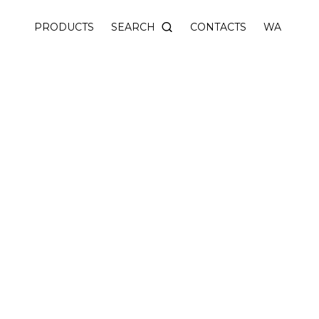
odules with directional light. DALI brightness control.
SEARCH
PRODUCTS
CONTACTS
WA